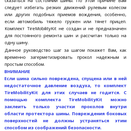
сказаться на состоянии шины. По этой причине Вам
следует избегать резких движений рулевым колесом
или других подобных приемов вождения, особенно,
если автомобиль тяжело гружен или тянет прицеп.
Комплект TireMobilityKit не создан и не предназначен
для постоянного ремонта шин и рассчитан только на
одну шину.
Данное руководство шаг за шагом покажет Вам, как
временно загерметизировать прокол надежным и
простым способом.
ВНИМАНИЕ
Если шина сильно повреждена, спущена или в ней
недостаточное давление воздуха, то комплект
TireMobilityKit для этих случаев не годится. С
помощью комплекта TireMobilityKit можно
заклеить только участки проколов внутри
области протектора шины. Повреждения боковых
поверхностей не должны устраняться этим
способом из соображений безопасности.