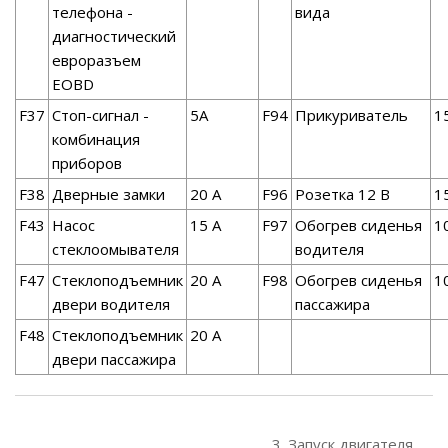
телефона -
вида
диагностический
евроразъем
EOBD
F37
Стоп-сигнал -
5A
F94
Прикуриватель
1
комбинация
приборов
F38
Дверные замки
20 A
F96
Розетка 12 В
1
F43
Насос
15 A
F97
Обогрев сиденья
1
стеклоомывателя
водителя
F47
Стеклоподъемник
20 A
F98
Обогрев сиденья
1
двери водителя
пассажира
F48
Стеклоподъемник
20 A
двери пассажира
3. Запуск двигателя