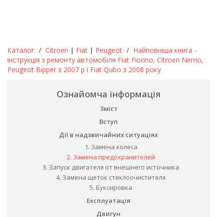
Каталог
/
Citroen
|
Fiat
|
Peugeot
/
Найповніша книга -
інструкція з ремонту автомобіля Fiat Fiorino, Citroen Nemo,
Peugeot Bipper з 2007 р і Fiat Qubo з 2008 року
Ознайомча інформація
Зміст
Вступ
Дії в надзвичайних ситуаціях
1. Замена колеса
2. Замена предохранителей
3. Запуск двигателя от внешнего источника
4. Замена щеток стеклоочистителя
5. Буксировка
Експлуатація
Двигун