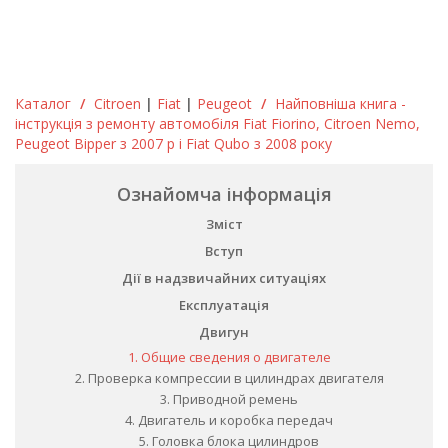
Каталог
/
Citroen
|
Fiat
|
Peugeot
/
Найповніша книга -
інструкція з ремонту автомобіля Fiat Fiorino, Citroen Nemo,
Peugeot Bipper з 2007 р і Fiat Qubo з 2008 року
Ознайомча інформація
Зміст
Вступ
Дії в надзвичайних ситуаціях
Експлуатація
Двигун
1. Общие сведения о двигателе
2. Проверка компрессии в цилиндрах двигателя
3. Приводной ремень
4. Двигатель и коробка передач
5. Головка блока цилиндров