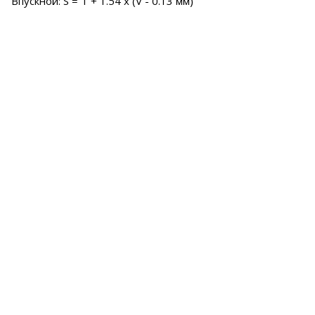
Впускной: S = Т + 1.54 х (V - 0.13 мм)