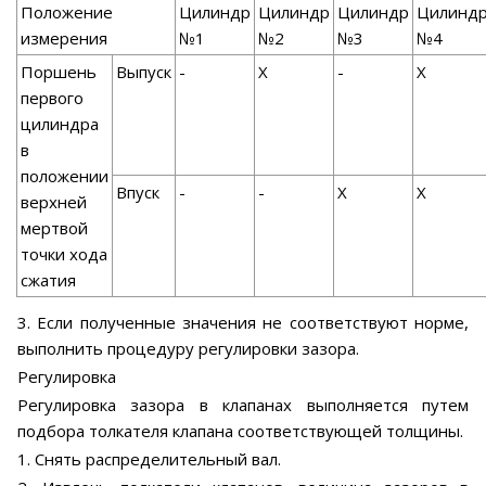
Положение
Цилиндр
Цилиндр
Цилиндр
Цилинд
измерения
№1
№2
№3
№4
Поршень
Выпуск
-
X
-
X
первого
цилиндра
в
положении
Впуск
-
-
X
X
верхней
мертвой
точки хода
сжатия
3. Если полученные значения не соответствуют норме,
выполнить процедуру регулировки зазора.
Регулировка
Регулировка зазора в клапанах выполняется путем
подбора толкателя клапана соответствующей толщины.
1. Снять распределительный вал.