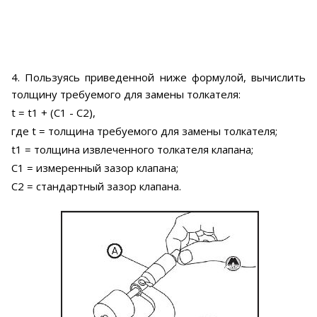
4. Пользуясь приведенной ниже формулой, вычислить
толщину требуемого для замены толкателя:
t = t1 + (С1 - С2),
где t = толщина требуемого для замены толкателя;
t1 = толщина извлеченного толкателя клапана;
С1 = измеренный зазор клапана;
С2 = стандартный зазор клапана.