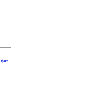
Т
т фазы