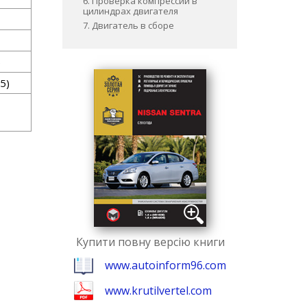
6. Проверка компрессии в
цилиндрах двигателя
7. Двигатель в сборе
)
95)
Купити повну версію книги
www.autoinform96.com
www.krutilvertel.com