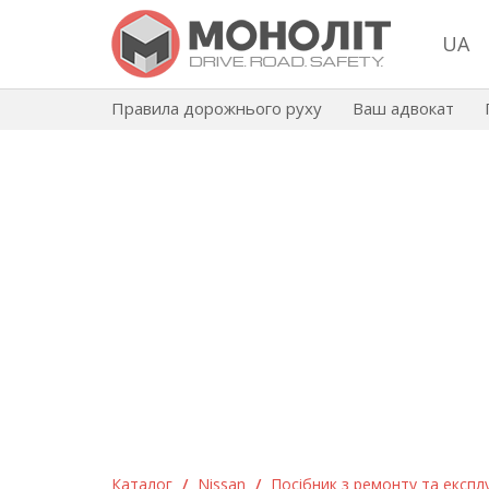
UA
Правила дорожнього руху
Ваш адвокат
Каталог
/
Nissan
/
Посібник з ремонту та експлуа