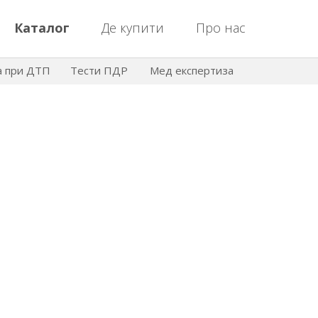
Каталог
Де купити
Про нас
а при ДТП
Тести ПДР
Мед експертиза