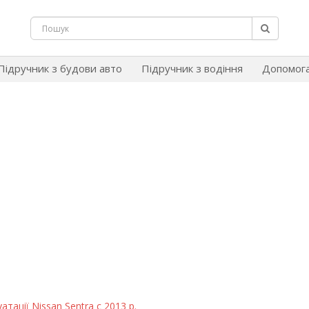
Підручник з будови авто
Підручник з водіння
Допомог
тації Nissan Sentra c 2013 р.