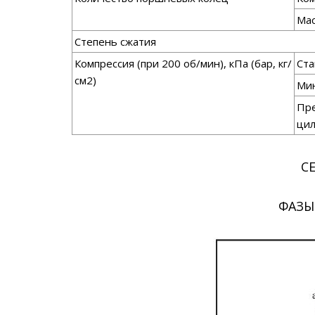
Ма
Степень сжатия
Компрессия (при 200 об/мин), кПа (бар, кг/
Ста
см2)
Ми
Пре
ци
С
ФАЗЫ