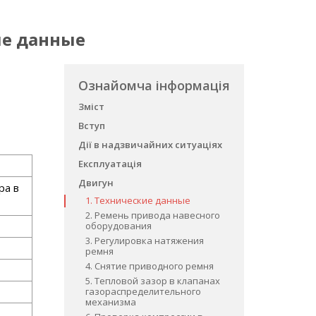
кие данные
Ознайомча інформація
Зміст
Вступ
Дії в надзвичайних ситуаціях
Експлуатація
Двигун
ра в
1. Технические данные
2. Ремень привода навесного
оборудования
3. Регулировка натяжения
ремня
4. Снятие приводного ремня
5. Тепловой зазор в клапанах
газораспределительного
механизма