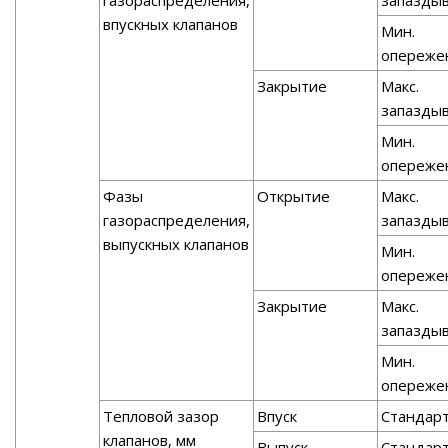
газораспределения,
запазды
впускных клапанов
Мин.
опереже
Закрытие
Макс.
запазды
Мин.
опереже
Фазы
Открытие
Макс.
газораспределения,
запазды
выпускных клапанов
Мин.
опереже
Закрытие
Макс.
запазды
Мин.
опереже
Тепловой зазор
Впуск
Стандар
клапанов, мм
Выпуск
Стандар