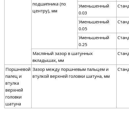
подшипника (по
Уменьшенный
Стан
центру), мм
0.03
Уменьшенный
Стан
0.05
Уменьшенный
Стан
0.25
Масляный зазор в шатунных
Стан
вкладышах, мм
Поршневой
Зазор между поршневым пальцем и
Стан
палец и
втулкой верхней головки шатуна, мм
втулка
верхней
головки
шатуна