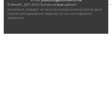
e-mail:
publishing@monolith.in.ua
© Monolith, 2007-2026
Політика конфіденційності
Копіювання, передрук чи наступне використання матеріалів даної
сторінки для відтворення, переносу на інші носії інформації
заборонено.
2. Измерение
6. Окна
компрессии