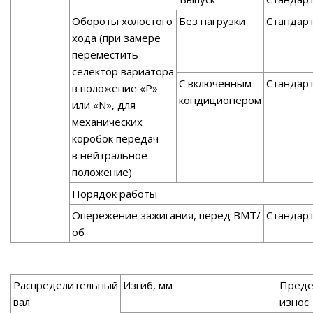
Обороты холостого
Без нагрузки
Стандар
хода (при замере
переместить
селектор вариатора
С включенным
Стандар
в положение «P»
кондиционером
или «N», для
механических
коробок передач –
в нейтральное
положение)
Порядок работы
Опережение зажигания, перед ВМТ/
Стандар
об
Распределительный
Изгиб, мм
Преде
вал
износ