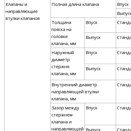
Клапаны и
Полная длина клапана
Впуск
направляющие
Выпус
втулки клапанов
Толщина
Впуск
Станд
пояска на
головке
Выпуск
Станд
клапана, мм
Наружный
Впуск
Станд
диаметр
стержня
Выпуск
Станд
клапана, мм
Внутренний диаметр
Станд
направляющей втулки
клапана, мм
Зазор между
Впуск
Станд
стержнем
клапана и
направляющей
Выпуск
Станд