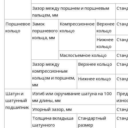
Зазор между поршнем и поршневым
Стан
пальцем, мм
Поршневое
Замок
Компрессионное
Верхнее
Стан
кольцо
поршневого
кольцо
кольцо
кольца, мм
Нижнее
Стан
кольцо
Маслосъемное кольцо
Стан
Зазор между
Верхнее кольцо
Стан
компрессионным
кольцом и поршнем,
Нижнее кольцо
Стан
мм
Шатун и
Изгиб или скручивание шатуна на 100
Пред
шатунный
мм длины, мм
изно
подшипник
Упорный зазор, мм
Стан
Толщина вкладыша
Стандартный
Стан
шатунного
размер