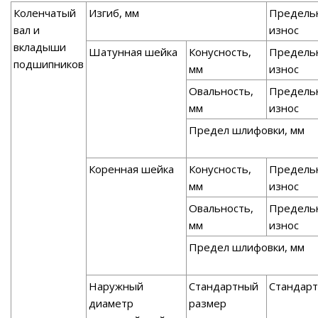
Коленчатый
Изгиб, мм
Предель
вал и
износ
вкладыши
Шатунная шейка
Конусность,
Предель
подшипников
мм
износ
Овальность,
Предель
мм
износ
Предел шлифовки, мм
Коренная шейка
Конусность,
Предель
мм
износ
Овальность,
Предель
мм
износ
Предел шлифовки, мм
Наружный
Стандартный
Стандарт
диаметр
размер