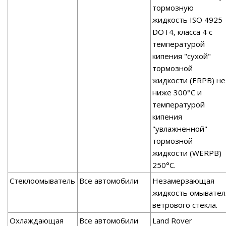
тормозную
жидкость ISO 4925
DOT4, класса 4 с
температурой
кипения "сухой"
тормозной
жидкости (ERPB) не
ниже 300°С и
температурой
кипения
"увлажненной"
тормозной
жидкости (WERPB)
250°С.
Стеклоомыватель
Все автомобили
Незамерзающая
жидкость омывател
ветрового стекла.
Охлаждающая
Все автомобили
Land Rover