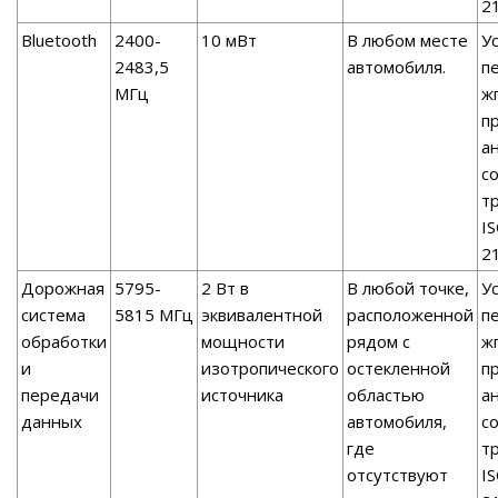
2
Bluetooth
2400-
10 мВт
В любом месте
У
2483,5
автомобиля.
п
МГц
ж
п
а
с
т
I
2
Дорожная
5795-
2 Вт в
В любой точке,
У
система
5815 МГц
эквивалентной
расположенной
п
обработки
мощности
рядом с
ж
и
изотропического
остекленной
п
передачи
источника
областью
а
данных
автомобиля,
с
где
т
отсутствуют
I