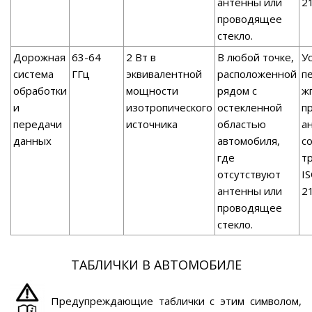
антенны или
2
проводящее
стекло.
Дорожная
63-64
2 Вт в
В любой точке,
У
система
ГГц
эквивалентной
расположенной
п
обработки
мощности
рядом с
ж
и
изотропического
остекленной
п
передачи
источника
областью
а
данных
автомобиля,
с
где
т
отсутствуют
I
антенны или
2
проводящее
стекло.
ТАБЛИЧКИ В АВТОМОБИЛЕ
Предупреждающие таблички с этим символом,