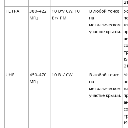
2
ТЕТРА
380-422
10 Вт/ CW; 10
В любой точке
У
МГц
Вт/ PM
на
п
металлическом
ж
участке крыши.
п
а
с
т
I
2
UHF
450-470
10 Вт/ CW
В любой точке
У
МГц
на
п
металлическом
ж
участке крыши.
п
а
с
т
I