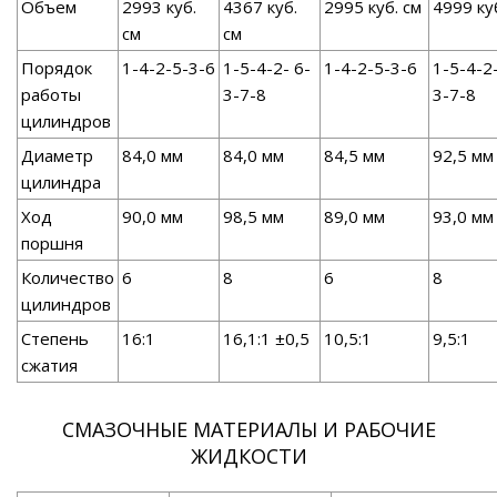
Объем
2993 куб.
4367 куб.
2995 куб. см
4999 ку
см
см
Порядок
1-4-2-5-3-6
1-5-4-2- 6-
1-4-2-5-3-6
1-5-4-2-
работы
3-7-8
3-7-8
цилиндров
Диаметр
84,0 мм
84,0 мм
84,5 мм
92,5 мм
цилиндра
Ход
90,0 мм
98,5 мм
89,0 мм
93,0 мм
поршня
Количество
6
8
6
8
цилиндров
Степень
16:1
16,1:1 ±0,5
10,5:1
9,5:1
сжатия
СМАЗОЧНЫЕ МАТЕРИАЛЫ И РАБОЧИЕ
ЖИДКОСТИ