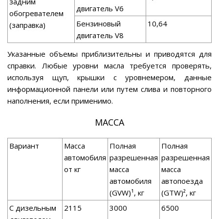
задним
двигатель V6
обогревателем
Бензиновый
10,64
(заправка)
двигатель V8
Указанные объемы приблизительны и приводятся для
справки. Любые уровни масла требуется проверять,
используя щуп, крышки с уровнемером, данные
информационной панели или путем слива и повторного
наполнения, если применимо.
МАССА
Вариант
Масса
Полная
Полная
автомобиля
разрешенная
разрешенная
от кг
масса
масса
автомобиля
автопоезда
(GVW)¹, кг
(GTW)², кг
С дизельным
2115
3000
6500