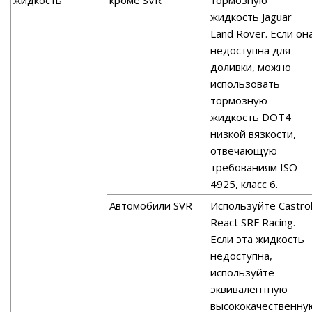
жидкость
кроме SVR
тормозную
жидкость Jaguar
Land Rover. Если он
недоступна для
доливки, можно
использовать
тормозную
жидкость DOT4
низкой вязкости,
отвечающую
требованиям ISO
4925, класс 6.
Автомобили SVR
Используйте Castro
React SRF Racing.
Если эта жидкость
недоступна,
используйте
эквивалентную
высококачественну