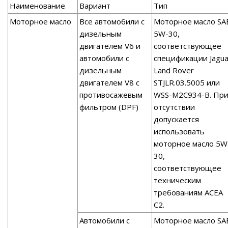
Наименование
Вариант
Тип
Моторное масло
Все автомобили с
Моторное масло SA
дизельным
5W-30,
двигателем V6 и
соответствующее
автомобили с
спецификации Jagua
дизельным
Land Rover
двигателем V8 с
STJLR.03.5005 или
противосажевым
WSS-M2C934-B. Пр
фильтром (DPF)
отсутствии
допускается
использовать
моторное масло 5W
30,
соответствующее
техническим
требованиям АСЕА
С2.
Автомобили с
Моторное масло SA