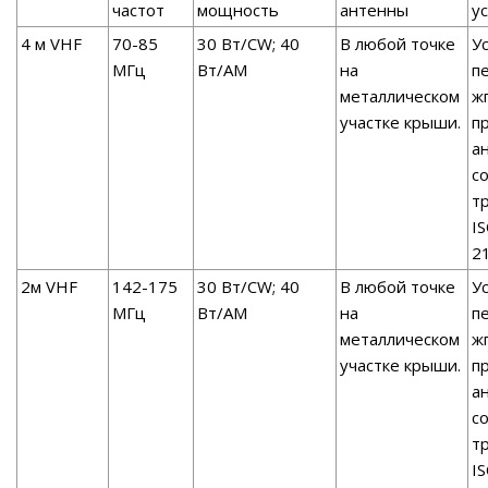
частот
мощность
антенны
у
4 м VHF
70-85
30 Вт/CW; 40
В любой точке
У
МГц
Вт/AM
на
п
металлическом
ж
участке крыши.
п
а
с
т
I
2
2м VHF
142-175
30 Вт/CW; 40
В любой точке
У
МГц
Вт/AM
на
п
металлическом
ж
участке крыши.
п
а
с
т
I