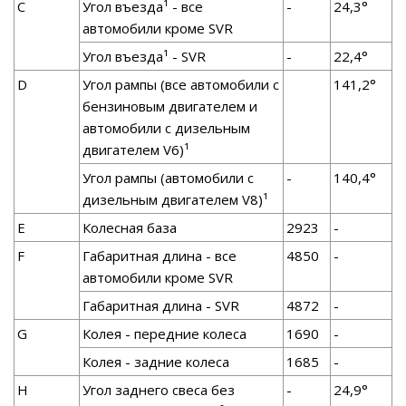
С
Угол въезда¹ - все
-
24,3°
автомобили кроме SVR
Угол въезда¹ - SVR
-
22,4°
D
Угол рампы (все автомобили с
141,2°
бензиновым двигателем и
автомобили с дизельным
двигателем V6)¹
Угол рампы (автомобили с
-
140,4°
дизельным двигателем V8)¹
Е
Колесная база
2923
-
F
Габаритная длина - все
4850
-
автомобили кроме SVR
Габаритная длина - SVR
4872
-
G
Колея - передние колеса
1690
-
Колея - задние колеса
1685
-
H
Угол заднего свеса без
-
24,9°