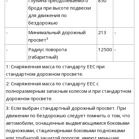
-
Глубина преодолеваемого
850
брода при высоте подвески
для движения по
бездорожью
-
Минимальный дорожный
213
-
просвет³
-
Радиус поворота
12500
-
(габаритный)
1: Снаряженная масса по стандарту EEC при
стандартном дорожном просвете.
2: Снаряженная масса по стандарту EEC с
полноразмерным запасным колесом и при стандартном
дорожном просвете.
3: Если выбран стандартный дорожный просвет. При
движении по бездорожью следует помнить о том, что
автомобили, оснащенные выдвигающимися боковыми
подножками, стационарными боковыми подножками
или трубчатой защитой порогов, имеют меньшие