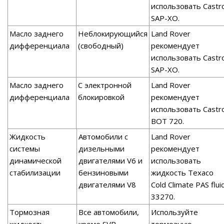
использовать Castro
SAP-XO.
Масло заднего
Неблокирующийся
Land Rover
дифференциала
(свободный)
рекомендует
использовать Castro
SAP-XO.
Масло заднего
С электронной
Land Rover
дифференциала
блокировкой
рекомендует
использовать Castro
ВОТ 720.
Жидкость
Автомобили с
Land Rover
системы
дизельными
рекомендует
динамической
двигателями V6 и
использовать
стабилизации
бензиновыми
жидкость Texaco
двигателями V8
Cold Climate PAS flui
33270.
Тормозная
Все автомобили,
Используйте