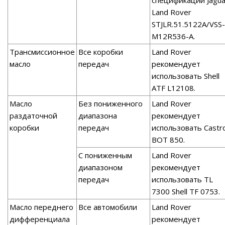
спецификации Jagua
Land Rover
STJLR.51.5122A/VSS-
M12R536-A.
Трансмиссионное
Все коробки
Land Rover
масло
передач
рекомендует
использовать Shell
ATF L12108.
Масло
Без пониженного
Land Rover
раздаточной
диапазона
рекомендует
коробки
передач
использовать Castro
ВОТ 850.
С пониженным
Land Rover
диапазоном
рекомендует
передач
использовать TL
7300 Shell TF 0753.
Масло переднего
Все автомобили
Land Rover
дифференциала
рекомендует