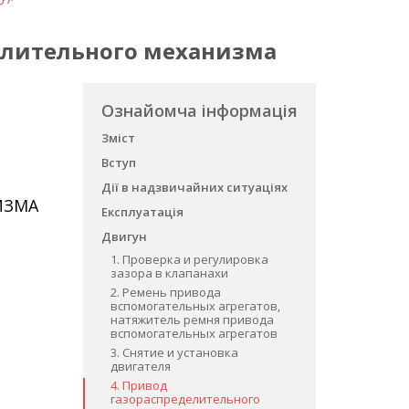
еделительного механизма
Ознайомча інформація
Зміст
Вступ
Дії в надзвичайних ситуаціях
ИЗМА
Експлуатація
Двигун
1. Проверка и регулировка
зазора в клапанахи
2. Ремень привода
вспомогательных агрегатов,
натяжитель ремня привода
вспомогательных агрегатов
3. Снятие и установка
двигателя
4. Привод
газораспределительного