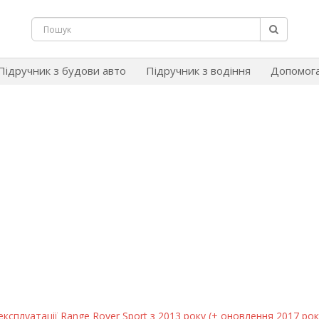
Підручник з будови авто
Підручник з водіння
Допомог
експлуатації Range Rover Sport з 2013 року (+ оновлення 2017 рок