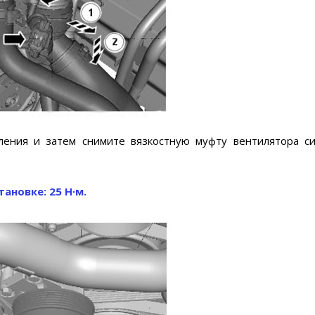
пления и затем снимите вязкостную муфту вентилятора с
ановке: 25 Н∙м.