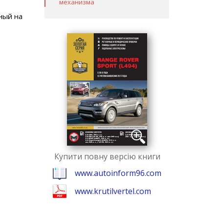
механизма
ный на
Купити повну версію книги
www.autoinform96.com
www.krutilvertel.com