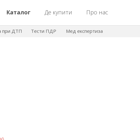
Каталог
Де купити
Про нас
а при ДТП
Тести ПДР
Мед експертиза
у).