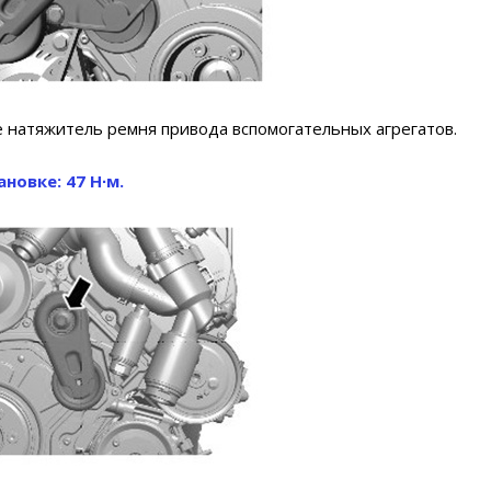
е натяжитель ремня привода вспомогательных агрегатов.
новке: 47 Н∙м.