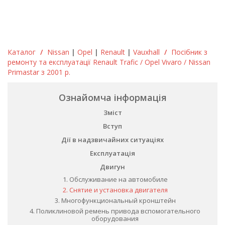
Каталог
/
Nissan
|
Opel
|
Renault
|
Vauxhall
/
Посібник з
ремонту та експлуатації Renault Trafic / Opel Vivaro / Nissan
Primastar з 2001 р.
Ознайомча інформація
Зміст
Вступ
Дії в надзвичайних ситуаціях
Експлуатація
Двигун
1. Обслуживание на автомобиле
2. Снятие и установка двигателя
3. Многофункциональный кронштейн
4. Поликлиновой ремень привода вспомогательного
оборудования