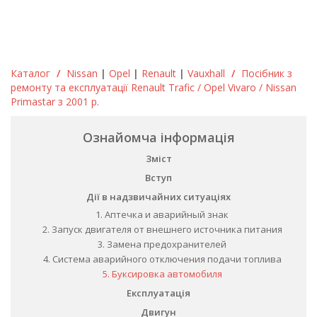
Каталог
/
Nissan
|
Opel
|
Renault
|
Vauxhall
/
Посібник з
ремонту та експлуатації Renault Trafic / Opel Vivaro / Nissan
Primastar з 2001 р.
Ознайомча інформація
Зміст
Вступ
Дії в надзвичайних ситуаціях
1. Аптечка и аварийный знак
2. Запуск двигателя от внешнего источника питания
3. Замена предохранителей
4. Система аварийного отключения подачи топлива
5. Буксировка автомобиля
Експлуатація
Двигун