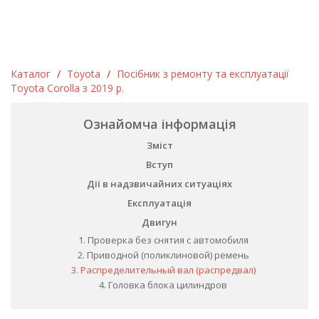
Каталог
/
Toyota
/
Посібник з ремонту та експлуатації
Toyota Corolla з 2019 р.
Ознайомча інформація
Зміст
Вступ
Дії в надзвичайних ситуаціях
Експлуатація
Двигун
1. Проверка без снятия с автомобиля
2. Приводной (поликлиновой) ремень
3. Распределительный вал (распредвал)
4. Головка блока цилиндров