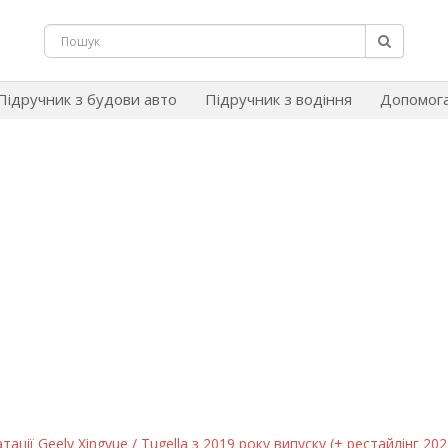
Підручник з будови авто
Підручник з водіння
Допомог
ації Geely Xingyue / Tugella з 2019 року випуску (+ рестайлінг 202