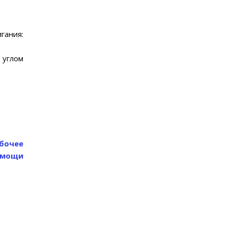
гания:
 углом
абочее
омощи