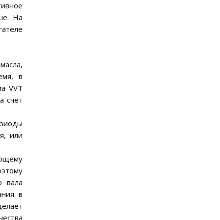
тивное
ше. На
гателе
масла,
емя, в
ма VVT
а счет
ериоды
я, или
еющему
оэтому
о вала
ания в
делает
чества