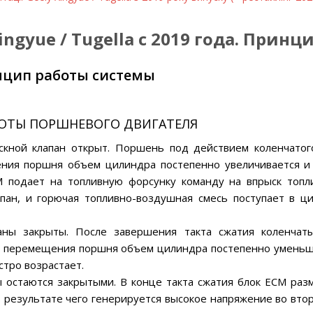
ingyue / Tugella с 2019 года. Прин
нцип работы системы
ОТЫ ПОРШНЕВОГО ДВИГАТЕЛЯ
пускной клапан открыт. Поршень под действием коленчатог
ния поршня объем цилиндра постепенно увеличивается и
M подает на топливную форсунку команду на впрыск топл
апан, и горючая топливно-воздушная смесь поступает в ц
паны закрыты. После завершения такта сжатия коленчат
 перемещения поршня объем цилиндра постепенно уменьш
стро возрастает.
ны остаются закрытыми. В конце такта сжатия блок ECM раз
в результате чего генерируется высокое напряжение во вто