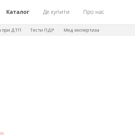
Каталог
Де купити
Про нас
а при ДТП
Тести ПДР
Мед експертиза
2)