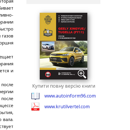
оторая
бивает
ливно-
орании
ыстро
 газов
поршня
мещает
орания
ется и
 после
Купити повну версію книги
нергии
www.autoinform96.com
 после
оцессе
www.krutilvertel.com
рытия,
 вала.
ствует