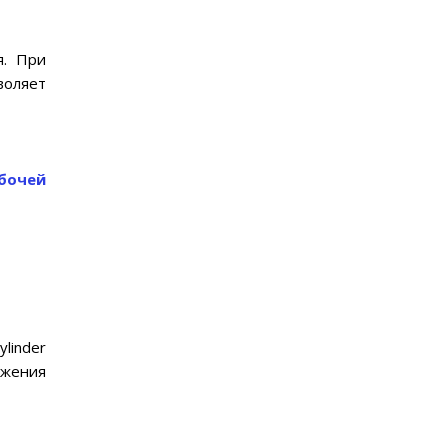
я. При
воляет
бочей
linder
ежения