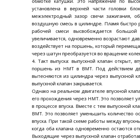
обмотке катушки. Это напряжение по высо
установлена в верхней части головки бло
межэлектродный зазор свечи зажигания, обр
воздушную смесь в цилиндре. Пламя быстро р
рабочей смеси высвобождается большой
увеличивается, одновременно возрастают дав
воздействует на поршень, который перемеща
через шатун преобразуется во вращение колен
4. Такт выпуска: выпускной клапан открыт, 
поршень из НМТ в ВМТ. Под действием дви
вытесняются из цилиндра через выпускной кл
выпускной клапан закрывается.
Однако на реальном двигателе впускной клап
его прохождения через НМТ. Это позволяет у
в процессе впуска. Вместе с тем выпускной к
ВМТ. Это позволяет уменьшить количество ос
впуска. При такой схеме работы между впускн
когда оба клапана одновременно остаются от
Выходящие через выпускной клапан отработав