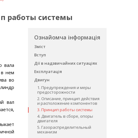
цип работы системы
Ознайомча інформація
Зміст
Вступ
Дії в надзвичайних ситуаціях
о вала
Експлуатація
 в нем
ива во
Двигун
илиндр
1. Предупреждения и меры
предосторожности
2. Описание, принцип действия
ый вал
и расположение компонентов
ается,
3. Принцип работы системы
4. Двигатель в сборе, опоры
двигателя
мыкает
5. Газораспределительный
ричной
механизм