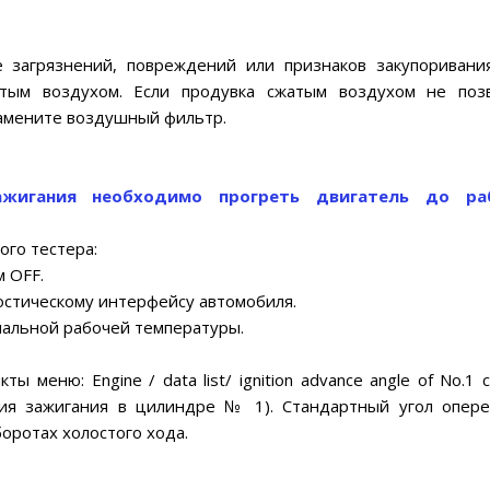
 загрязнений, повреждений или признаков закупоривани
тым воздухом. Если продувка сжатым воздухом не поз
замените воздушный фильтр.
ажигания необходимо прогреть двигатель до ра
го тестера:
 OFF.
остическому интерфейсу автомобиля.
рмальной рабочей температуры.
меню: Engine / data list/ ignition advance angle of No.1 cy
ния зажигания в цилиндре № 1). Стандартный угол опер
оротах холостого хода.