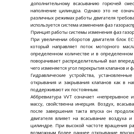
дополнительному всасыванию горючей смес
наполнение цилиндра. Однако это не означ
различных режимах работы двигателя требова
используется система изменения фаз газорасп
Принцип работы системы изменения фаз газор
При увеличении оборотов двигателя блок ЕС
который направляет поток моторного мас
определенном количестве и в определенном
поворачивает распределительный вал вперед 
чего изменяется угол перекрытия клапанов и 
Гидравлические устройства, установленны
открывания и закрывания клапанов как в на
поддерживают их постоянным.
Аббревиатура VVT означает «непрерывное 
массу, свойственна инерция. Воздух, всасы
после завершения такта впуска он продолж
двигателя влияет на всасывание воздуха и
цилиндре. При высокой частоте вращения ра
возможным более раннее открывание впускн