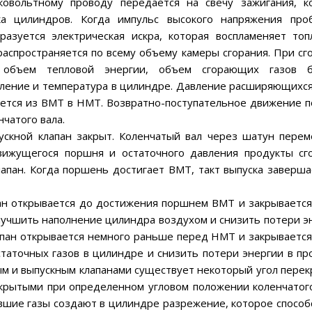
ковольтному проводу передается на свечу зажигания, к
ка цилиндров. Когда импульс высокого напряжения про
азуется электрическая искра, которая воспламеняет топ
аспространяется по всему объему камеры сгорания. При сг
 объем тепловой энергии, объем сгорающих газов б
ление и температура в цилиндре. Давление расширяющихся
ется из ВМТ в НМТ. Возвратно-поступательное движение 
чатого вала.
впускной клапан закрыт. Коленчатый вал через шатун пере
жущегося поршня и остаточного давления продукты сг
апан. Когда поршень достигает ВМТ, такт выпуска заверша
ан открывается до достижения поршнем ВМТ и закрывается
лучшить наполнение цилиндра воздухом и снизить потери э
лапан открывается немного раньше перед НМТ и закрывается
таточных газов в цилиндре и снизить потери энергии в пр
ым и выпускным клапанами существует некоторый угол перек
крытыми при определенном угловом положении коленчатого
шие газы создают в цилиндре разрежение, которое способ