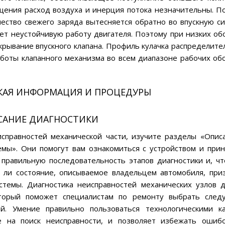
ащения расход воздуха и инерция потока незначительны. П
ство свежего заряда вытесняется обратно во впускную си
т неустойчивую работу двигателя. Поэтому при низких об
крывание впускного клапана. Профиль кулачка распределите
аботы клапанного механизма во всем диапазоне рабочих об
КАЯ ИНФОРМАЦИЯ И ПРОЦЕДУРЫ
САНИЕ ДИАГНОСТИКИ
исправностей механической части, изучите разделы «Опис
мы». Они помогут вам ознакомиться с устройством и при
 правильную последовательность этапов диагностики и, ч
я ли состояние, описываемое владельцем автомобиля, при
стемы. Диагностика неисправностей механических узлов 
оторый поможет специалистам по ремонту выбрать сле
ей. Умение правильно пользоваться технологическими к
е на поиск неисправности, и позволяет избежать ошиб