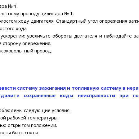
ра № 1.
ольтному проводу цилиндра № 1.
олостом ходу двигателя. Стандартный угол опережения зажи
остого хода.
ускорении: увеличьте обороты двигателя и наблюдайте за
в сторону опережения.
высоковольтный провод.
евести систему зажигания и топливную систему в нер
удалите сохраненные коды неисправности при п
соблюдены следующие условия:
ной рабочей температуры.
тью открытом положении.
лжны быть сняты.