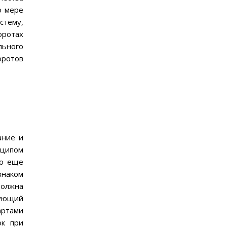
о мере
стему,
оротах
льного
оротов
ание и
нципом
то еще
знаком
должна
дующий
артами
ок при