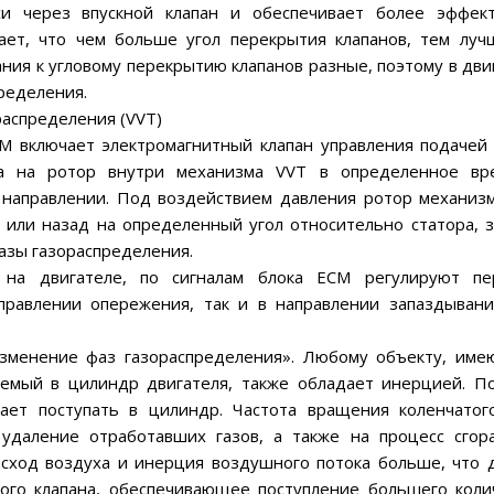
и через впускной клапан и обеспечивает более эффек
ает, что чем больше угол перекрытия клапанов, тем луч
ния к угловому перекрытию клапанов разные, поэтому в дви
ределения.
аспределения (VVT)
М включает электромагнитный клапан управления подачей 
ла на ротор внутри механизма VVT в определенное вр
 направлении. Под воздействием давления ротор механиз
или назад на определенный угол относительно статора, з
фазы газораспределения.
е на двигателе, по сигналам блока ЕСМ регулируют п
правлении опережения, так и в направлении запаздывани
изменение фаз газораспределения». Любому объекту, им
ваемый в цилиндр двигателя, также обладает инерцией. П
ает поступать в цилиндр. Частота вращения коленчатог
 удаление отработавших газов, а также на процесс сгор
сход воздуха и инерция воздушного потока больше, что 
ого клапана, обеспечивающее поступление большего коли