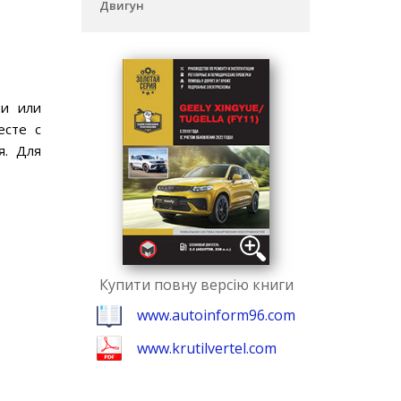
Двигун
ти или
есте с
я. Для
Купити повну версію книги
www.autoinform96.com
www.krutilvertel.com