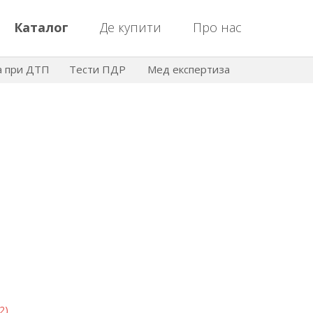
Каталог
Де купити
Про нас
а при ДТП
Тести ПДР
Мед експертиза
2)