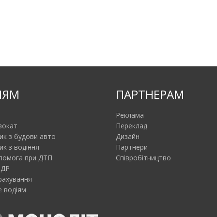
ІЯМ
ПАРТНЕРАМ
Реклама
вокат
Переклад
ик з будови авто
Дизайн
ик з водіння
Партнери
помога при ДТП
Співробітництво
ПДР
рахування
 водіям