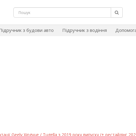
Підручник з будови авто
Підручник з водіння
Допомог
ації Geely Xingyue / Tugella з 2019 року випуску (+ рестайлінг 202