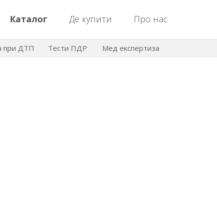
Каталог
Де купити
Про нас
а при ДТП
Тести ПДР
Мед експертиза