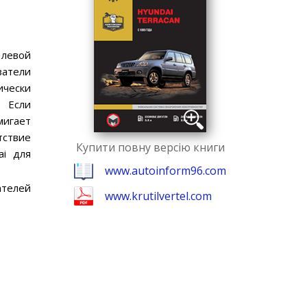
 левой
затели
чески
. Если
мигает
тствие
Купити повну версію книги
ai для
www.autoinform96.com
ателей
www.krutilvertel.com