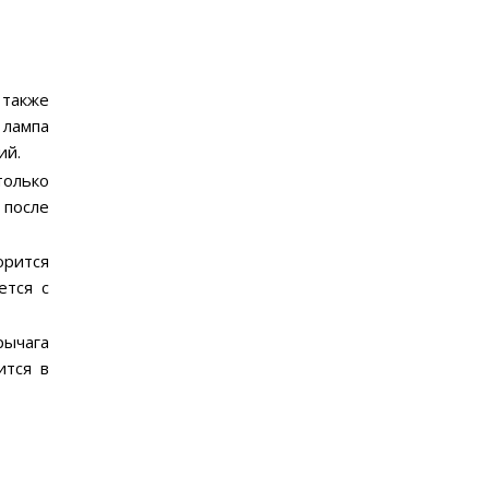
 также
 лампа
ий.
только
 после
орится
ется с
ычага
ится в