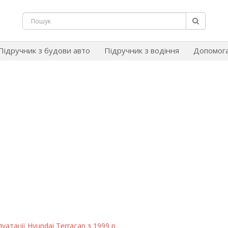
Підручник з будови авто
Підручник з водіння
Допомог
уатації Hyundai Terracan з 1999 р.