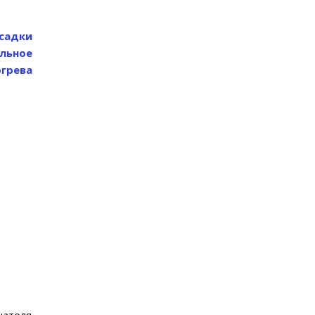
садки
ельное
огрева