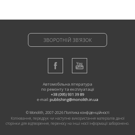
ЗВОРОТНІЙ ЗВ'ЯЗОК
Автомобільна література
по ремонту та експлуатації
+38 (095) 931 39 89
e-mail:
publishing@monolith.in.ua
© Monolith, 2007-2026
Політика конфіденційності
Копіювання, передрук чи наступне використання матеріалів даної
сторінки для відтворення, переносу на інші носії інформації заборонено.