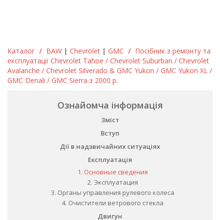
Каталог
/
BAW
|
Chevrolet
|
GMC
/
Посібник з ремонту та
експлуатації Chevrolet Tahoe / Chevrolet Suburban / Chevrolet
Avalanche / Chevrolet Silverado & GMC Yukon / GMC Yukon XL /
GMC Denali / GMC Sierra з 2000 р.
Ознайомча інформація
Зміст
Вступ
Дії в надзвичайних ситуаціях
Експлуатація
1. Основные сведения
2. Эксплуатация
3. Органы управления рулевого колеса
4. Очистители ветрового стекла
Двигун