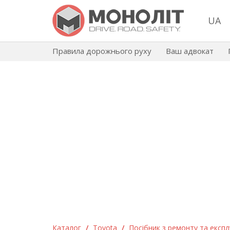
UA
Правила дорожнього руху
Ваш адвокат
Каталог
/
Toyota
/
Посібник з ремонту та експлу