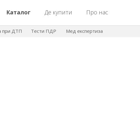
Каталог
Де купити
Про нас
а при ДТП
Тести ПДР
Мед експертиза