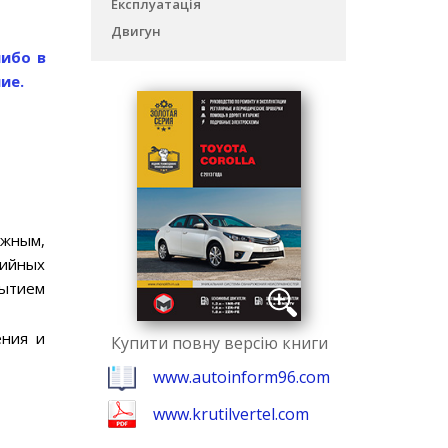
Експлуатація
Двигун
ибо в
ие.
ожным,
рийных
рытием
ения и
Купити повну версію книги
www.autoinform96.com
www.krutilvertel.com