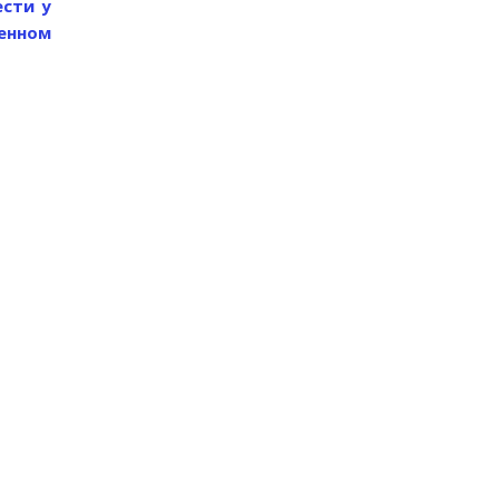
ести у
енном