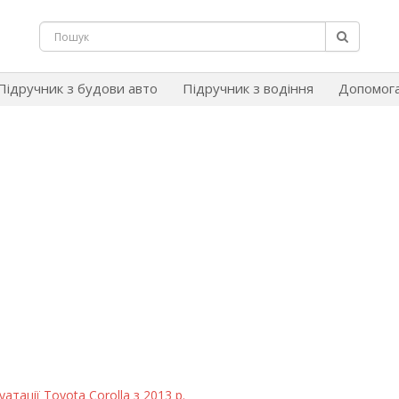
Підручник з будови авто
Підручник з водіння
Допомог
атації Toyota Corolla з 2013 р.