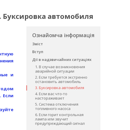
г. Буксировка автомобиля
Ознайомча інформація
Зміст
Вступ
нтную
Дії в надзвичайних ситуаціях
нения
1. В случае возникновения
аварийной ситуации
ные и
2. Если требуется экстренно
остановить автомобиль
3. Буксировка автомобиля
тодом
4. Если вас что-то
. Если
настораживает
5. Система отключения
топливного насоса
зуйте
6. Если горит контрольная
лампа или звучит
предупреждающий сигнал