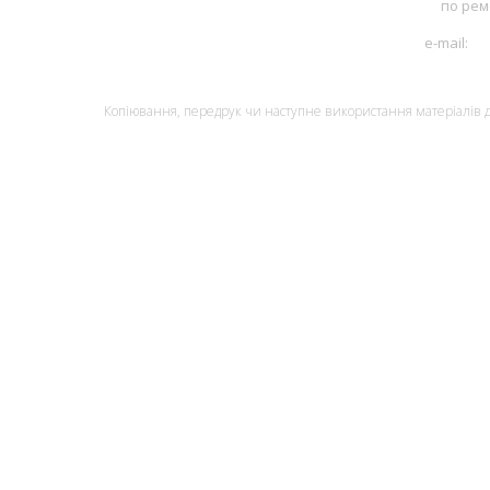
по рем
+3
e-mail:
pu
© Monolith, 2007
Копіювання, передрук чи наступне використання матеріалів да