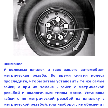
Внимание
У колесных шпилек и гаек вашего автомобиля
метрическая резьба. Во время снятия колеса
проследите, чтобы затем установить те же самые
гайки, а при их замене - гайки с метрической
резьбой и аналогичным типом фаски. Установка
гайки с не метрической резьбой на шпильку с
метрической резьбой, или наоборот, не обеспечит