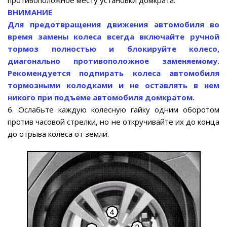
противоположное месту установки домкрата.
ВНИМАНИЕ
Для предотвращения движения автомобиля во
время замены колеса всегда включайте ручной
тормоз полностью и блокируйте колесо,
диагонально противоположное заменяемому.
Рекомендуется подпирать колеса автомобиля
тормозными колодками и не оставлять в нем
никого при подъеме автомобиля домкратом.
6. Ослабьте каждую колесную гайку одним оборотом
против часовой стрелки, но не откручивайте их до конца
до отрыва колеса от земли.