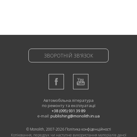
ЗВОРОТНІЙ ЗВ'ЯЗОК
Автомобільна література
по ремонту та експлуатації
+38 (095) 931 39 89
e-mail:
publishing@monolith.in.ua
© Monolith, 2007-2026
Політика конфіденційності
Копіювання, передрук чи наступне використання матеріалів даної