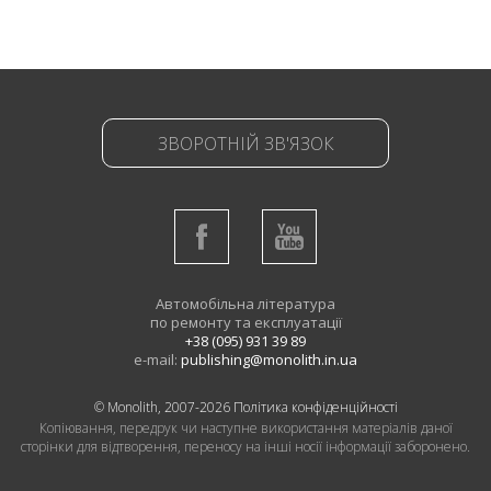
ЗВОРОТНІЙ ЗВ'ЯЗОК
Автомобільна література
по ремонту та експлуатації
+38 (095) 931 39 89
e-mail:
publishing@monolith.in.ua
© Monolith, 2007-2026
Політика конфіденційності
Копіювання, передрук чи наступне використання матеріалів даної
сторінки для відтворення, переносу на інші носії інформації заборонено.