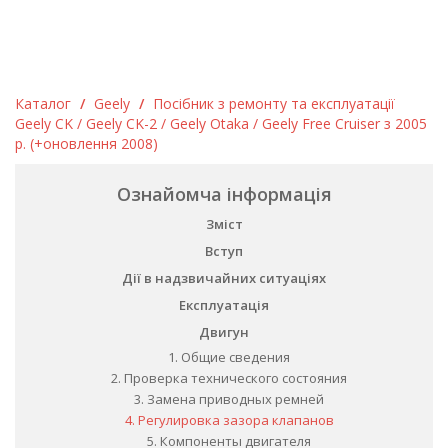
Каталог
/
Geely
/
Посібник з ремонту та експлуатації
Geely CK / Geely CK-2 / Geely Otaka / Geely Free Cruiser з 2005
р. (+оновлення 2008)
Ознайомча інформація
Зміст
Вступ
Дії в надзвичайних ситуаціях
Експлуатація
Двигун
1. Общие сведения
2. Проверка технического состояния
3. Замена приводных ремней
4. Регулировка зазора клапанов
5. Компоненты двигателя