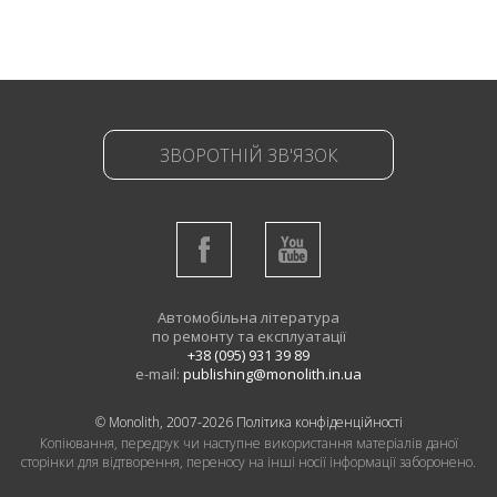
ЗВОРОТНІЙ ЗВ'ЯЗОК
Автомобільна література
по ремонту та експлуатації
+38 (095) 931 39 89
e-mail:
publishing@monolith.in.ua
© Monolith, 2007-2026
Політика конфіденційності
Копіювання, передрук чи наступне використання матеріалів даної
сторінки для відтворення, переносу на інші носії інформації заборонено.