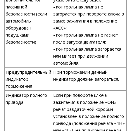
пассивной
- контрольная лампа не
безопасности (если
загорается при повороте ключа в
автомобиль
замке зажигания в положение
оборудован
«АСС»;
подушками
- контрольная лампа не гаснет
безопасности)
после запуска двигателя;
- контрольная лампа загорается
или мигает при движении
автомобиля.
Предупредительный
При торможении данный
индикатор
индикатор должен загораться.
торможения
Индикатор полного
Если при повороте ключа
привода
зажигания в положение «ON»
рычаг раздаточной коробки
установлен в положение полного
привода (положения рычага «4Н»
или «4L»), на приборной панели