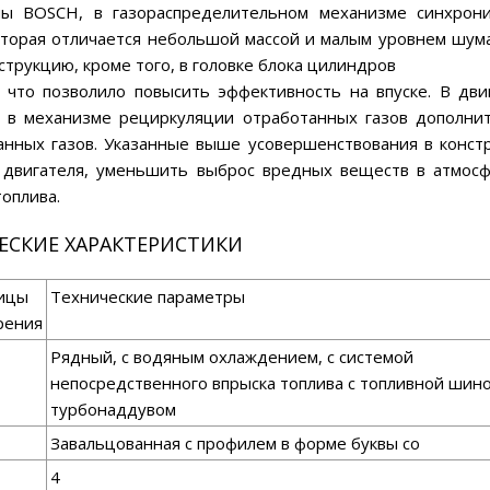
ы BOSCH, в газораспределительном механизме синхрон
оторая отличается небольшой массой и малым уровнем шума
трукцию, кроме того, в головке блока цилиндров
 что позволило повысить эффективность на впуске. В дви
, в механизме рециркуляции отработанных газов дополни
анных газов. Указанные выше усовершенствования в конст
 двигателя, уменьшить выброс вредных веществ в атмосф
оплива.
ЕСКИЕ ХАРАКТЕРИСТИКИ
ицы
Технические параметры
рения
Рядный, с водяным охлаждением, с системой
непосредственного впрыска топлива с топливной шино
турбонаддувом
Завальцованная с профилем в форме буквы со
4