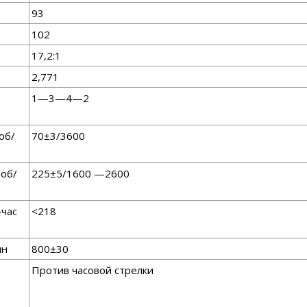
93
102
17,2:1
2,771
1—3—4—2
 об/
70±3/3600
 об/
225±5/1600 —2600
-час
<218
ин
800±30
Против часовой стрелки