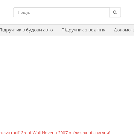
Підручник з будови авто
Підручник з водіння
Допомог
плуатації Great Wall Hover з 2007 р. (дизельні двигуни)