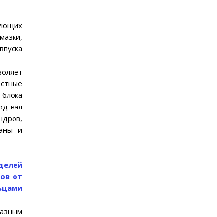
дующих
мазки,
впуска
воляет
естные
 блока
од вал
ндров,
паны и
делей
ров от
льцами
разным