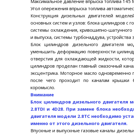
Максимальное давление впрыска топлива 145 
Угол опережения впрыска топлива автоматичес
Конструкция дизельных двигателей моделе
основных систем и узлов: блока цилиндров с г
системы охлаждения, кривошипно-шатунного м
и выпуска, системы турбонаддува, устройства з
Блок цилиндров дизельного двигателя мо
уменьшить деформацию поверхности цилинд
отверстия для охлаждающей жидкости, котор
цилиндров проделан главный смазочный канал
эксцентрика. Моторное масло одновременно п
после чего проходит по каналам крышки б
коромысло.
Внимание
Блок цилиндров дизельного двигателя м
2.8TDI и 4D28. При замене блока необх
двигателя модели 2.8ТС необходимо уст
именно от этого дизельного двигателя.
Впускные и выпускные газовые каналы дизель