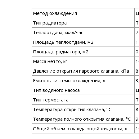
Метод охлаждения
Ц
Тип радиатора
Т
Теплоотдача, ккал/час
7
Площадь теплоотдачи, м2
1
Площадь радиатора, м2
0
Масса нетто, кг
1
Давление открытия парового клапана, кПа
8
Емкость системы охлаждения, л
3
Тип водяного насоса
Ц
Тип термостата
Т
Температура открытия клапана, °С
8
Температура полного открытия клапана, °С
9
Общий объем охлаждающей жидкости, л
1