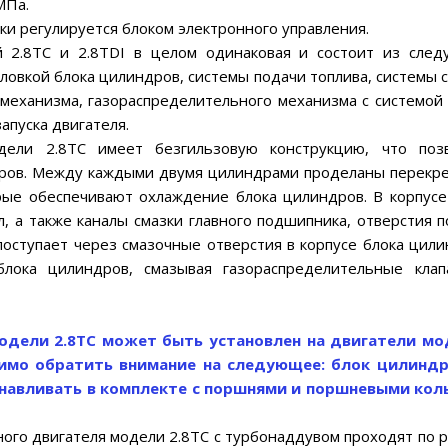
МПа.
ки регулируется блоком электронного управления.
й 2.8ТС и 2.8TDI в целом одинаковая и состоит из сле
оловкой блока цилиндров, системы подачи топлива, системы с
еханизма, газораспределительного механизма с системой 
апуска двигателя.
дели 2.8ТС имеет безгильзовую конструкцию, что поз
ров. Между каждыми двумя цилиндрами проделаны перекр
ые обеспечивают охлаждение блока цилиндров. В корпусе
, а также каналы смазки главного подшипника, отверстия п
оступает через смазочные отверстия в корпусе блока цили
лока цилиндров, смазывая газораспределительные кла
одели 2.8ТС может быть установлен на двигатели мо
одимо обратить внимание на следующее: блок цилинд
анавливать в комплекте с поршнями и поршневыми ко
ного двигателя модели 2.8ТС с турбонаддувом проходят по 