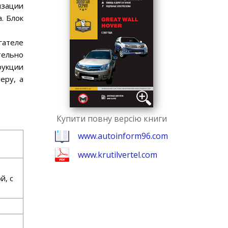
изации
. Блок
гателе
тельно
рукции
еру, а
Купити повну версію книги
www.autoinform96.com
www.krutilvertel.com
й, с