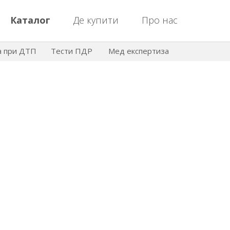
Каталог
Де купити
Про нас
а при ДТП
Тести ПДР
Мед експертиза