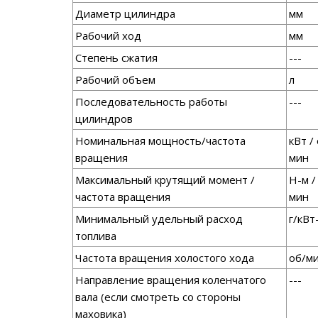
Диаметр цилиндра
мм
Рабочий ход
мм
Степень сжатия
---
Рабочий объем
л
Последовательность работы
---
цилиндров
Номинальная мощность/частота
кВт /
вращения
мин
Максимальный крутящий момент /
Н-м /
частота вращения
мин
Минимальный удельный расход
г/кВт
топлива
Частота вращения холостого хода
об/м
Направление вращения коленчатого
---
вала (если смотреть со стороны
маховика)