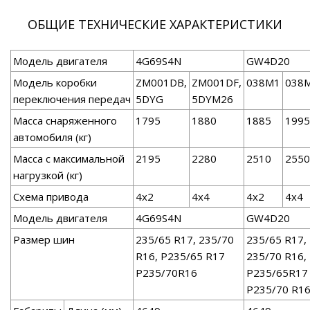
ОБЩИЕ ТЕХНИЧЕСКИЕ ХАРАКТЕРИСТИКИ
Модель двигателя
4G69S4N
GW4D20
Модель коробки
ZM001DB,
ZM001DF,
038М1
038
переключения передач
5DYG
5DYM26
Масса снаряженного
1795
1880
1885
1995
автомобиля (кг)
Масса с максимальной
2195
2280
2510
2550
нагрузкой (кг)
Схема привода
4x2
4x4
4x2
4x4
Модель двигателя
4G69S4N
GW4D20
Размер шин
235/65 R17, 235/70
235/65 R17,
R16, Р235/65 R17
235/70 R16,
P235/70R16
P235/65R17
Р235/70 R1