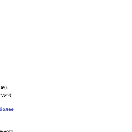
ач).
едач).
более
льного