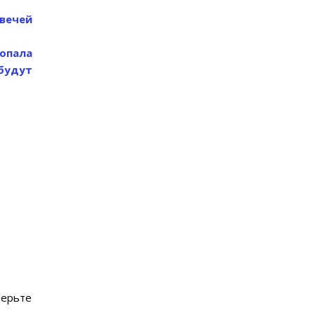
свечей
опала
будут
ерьте