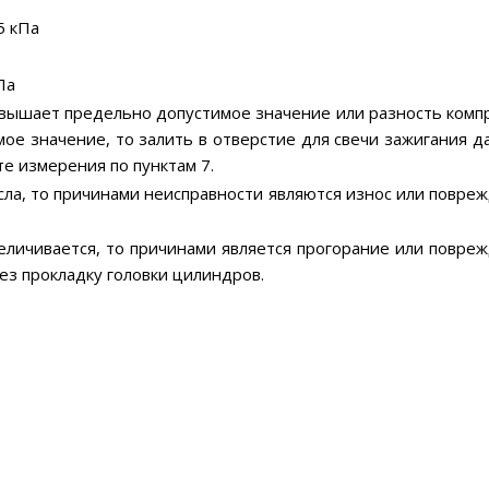
5 кПа
Па
ревышает предельно допустимое значение или разность комп
е значение, то залить в отверстие для свечи зажигания д
е измерения по пунктам 7.
осла, то причинами неисправности являются износ или повре
увеличивается, то причинами является прогорание или повре
рез прокладку головки цилиндров.