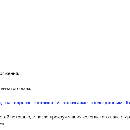
пряжения.
енчатого вала.
д на впрыск топлива и зажигание электронным б
истой ветошью, и после прокручивания коленчатого вала ста
ек.