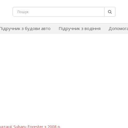
Підручник з будови авто
Підручник з водіння
Допомог
атації Subaru Forester з 2008 р.