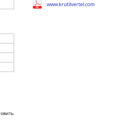
www.krutilvertel.com
товить