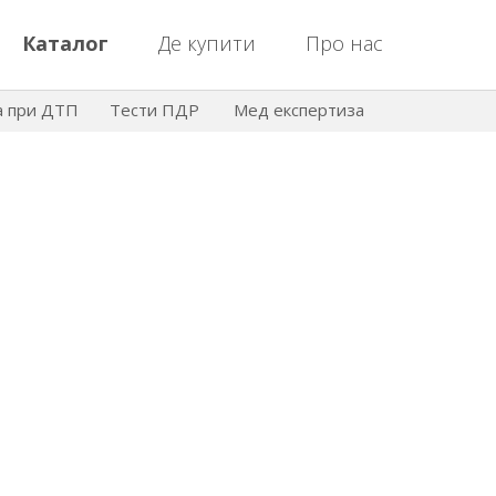
Каталог
Де купити
Про нас
а при ДТП
Тести ПДР
Мед експертиза