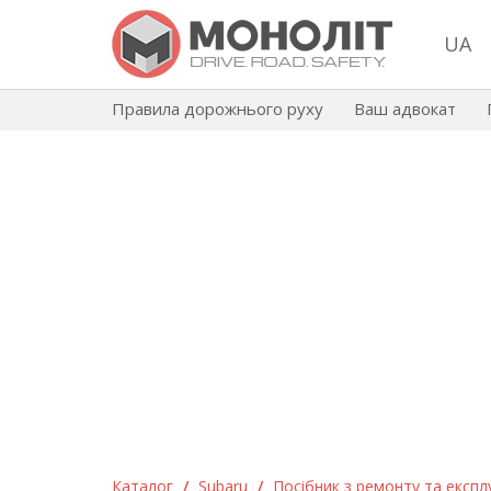
UA
Правила дорожнього руху
Ваш адвокат
Каталог
/
Subaru
/
Посібник з ремонту та експлу