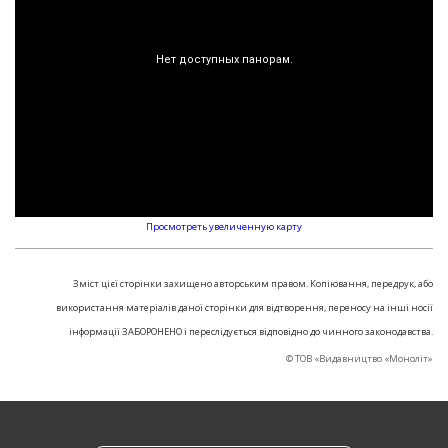
Просмотреть увеличенную карту
Зміст цієї сторінки захищено авторським правом. Копіювання, передрук, або
використання матеріалів даної сторінки для відтворення, переносу на інші носії
інформації ЗАБОРОНЕНО і переслідується відповідно до чинного законодавства.
© ТОВ «Видавництво «Моноліт»