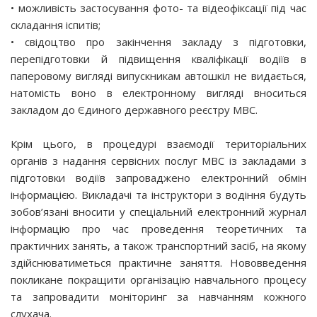
• можливість застосування фото- та відеофіксації під час
складання іспитів;
• свідоцтво про закінчення закладу з підготовки,
перепідготовки й підвищення кваліфікації водіїв в
паперовому вигляді випускникам автошкіл не видається,
натомість воно в електронному вигляді вноситься
закладом до Єдиного державного реєстру МВС.
Крім цього, в процедурі взаємодії територіальних
органів з надання сервісних послуг МВС із закладами з
підготовки водіїв запроваджено електронний обмін
інформацією. Викладачі та інструктори з водіння будуть
зобов’язані вносити у спеціальний електронний журнал
інформацію про час проведення теоретичних та
практичних занять, а також транспортний засіб, на якому
здійснюватиметься практичне заняття. Нововведення
покликане покращити організацію навчального процесу
та запровадити моніторинг за навчанням кожного
слухача.