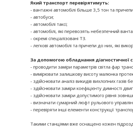
Який транспорт перевірятимуть:
- вантажні автомобілі більше 3,5 тон та причепи
- автобуси;
- автомобілі таксі;
- автомобілі, які перевозять небезпечний ванта
- окремі спеціалізовані ТЗ.
- легкові автомобілі та причепи до них, які в
За допомогою обладнання діагностичної с
- проводити заміри параметрів світла фар транс
- вимірювати залишкову висоту малюнка проте
- здійснювати аналіз викидів вихлопних газів 
- здійснювати заміри коефіцієнту димності двиг
- здійснювати заміри допустимого рівня зовні
- визначати сумарний люфт рульового управлін
- перевіряти інші елементи конструкції транспо
Такими станціями вже оснащено кожен підрозділ 