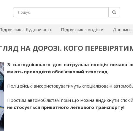
Підручник з будови авто
Підручник з водіння
Допомог
ГЛЯД НА ДОРОЗІ. КОГО ПЕРЕВІРЯТИ
З сьогоднішнього дня патрульна поліція почала пе
мають проходити обов’язковий техогляд.
Поліцейські використовуватимуть спеціалізовані автомобілі
Простим автомобілістам поки що можна видихнути спокій
не стосується приватного легкового транспорту!