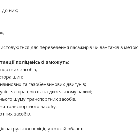
 до них;
ж;
икористовуються для перевезення пасажирів чи вантажів з мет
танції поліцейські зможуть:
портних засобів;
ктора шин;
бензинових та газобензинових двигунів;
унів, які працюють на дизельному паливі;
шнього шуму транспортних засобів.
ня транспортного засобу;
ртних засобів.
патрульної поліції, у кожній області.