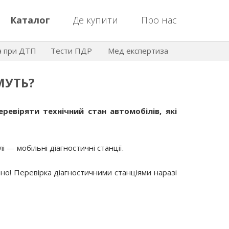
Каталог
Де купити
Про нас
а при ДТП
Тести ПДР
Мед експертиза
МУТЬ?
ревіряти технічний стан автомобілів, які
 — мобільні діагностичні станції.
но! Перевірка діагностичними станціями наразі