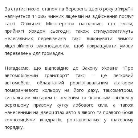
За статистикою, станом на березень цього року в Україні
налічується 11086 чинних ліцензій на здійснення послуг
таксі. Очільник Міністерства наголосив, що зміни,
прийняті Урядом сьогодні, також стимулюватимуть
нелегальних перевізників таксі виконувати вимоги
ліцензійного законодавства, щоб покращувати умови
перевезень для громадян.
Нагадаємо, що відповідно до Закону України “Про
автомобільний транспорт” таксі – це легковий
автомобіль, обладнаний розпізнавальним ліхтарем
помаранчевого кольору на його даху, таксометром,
сигнальним ліхтарем із зеленим та червоним світлом у
верхньому правому кутку лобового скла, а також
нанесеними на дверцятах авто з лівого та правого боків
композиціями квадратів, розташованих у шаховому
порядку.