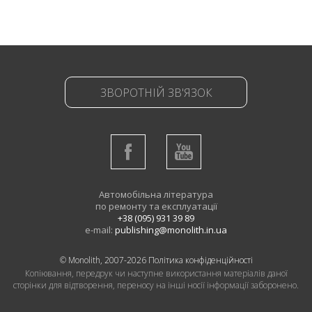
ЗВОРОТНІЙ ЗВ'ЯЗОК
Автомобільна література
по ремонту та експлуатації
+38 (095) 931 39 89
e-mail:
publishing@monolith.in.ua
© Monolith, 2007-2026
Політика конфіденційності
Копіювання, передрук чи наступне використання матеріалів даної
сторінки для відтворення, переносу на інші носії інформації заборонено.