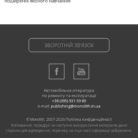
поширенні якісного навчання!
ЗВОРОТНІЙ ЗВ'ЯЗОК
Автомобільна література
по ремонту та експлуатації
+38 (095) 931 39 89
e-mail:
publishing@monolith.in.ua
© Monolith, 2007-2026
Політика конфіденційності
Копіювання, передрук чи наступне використання матеріалів даної
сторінки для відтворення, переносу на інші носії інформації заборонено.