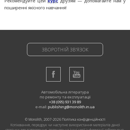
Рекомендуйте цей
курс
друзям — допомагайте нам у
поширенні якісного навчання!
ЗВОРОТНІЙ ЗВ'ЯЗОК
Автомобільна література
по ремонту та експлуатації
+38 (095) 931 39 89
e-mail:
publishing@monolith.in.ua
© Monolith, 2007-2026
Політика конфіденційності
Копіювання, передрук чи наступне використання матеріалів даної
сторінки для відтворення, переносу на інші носії інформації заборонено.