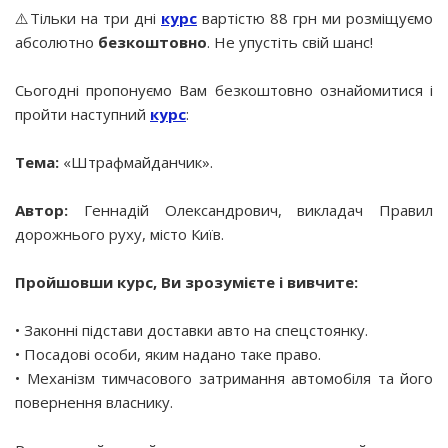
⚠️Тільки на три дні
курс
вартістю 88 грн ми розміщуємо
абсолютно
безкоштовно
. Не упустіть свій шанс!
Сьогодні пропонуємо Вам безкоштовно ознайомитися і
пройти наступний
курс
:
Тема:
«Штрафмайданчик».
Автор:
Геннадій Олександрович, викладач Правил
дорожнього руху, місто Київ.
Пройшовши курс, Ви зрозумієте і вивчите:
• Законні підстави доставки авто на спецстоянку.
• Посадові особи, яким надано таке право.
• Механізм тимчасового затримання автомобіля та його
повернення власнику.