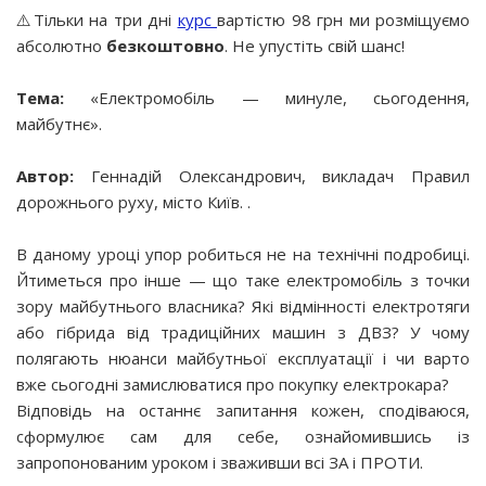
⚠️Тільки на три дні
курс
вартістю 98 грн ми розміщуємо
абсолютно
безкоштовно
. Не упустіть свій шанс!
Тема:
«Електромобіль — минуле, сьогодення,
майбутнє».
Автор:
Геннадій Олександрович, викладач Правил
дорожнього руху, місто Київ. .
В даному уроці упор робиться не на технічні подробиці.
Йтиметься про інше — що таке електромобіль з точки
зору майбутнього власника? Які відмінності електротяги
або гібрида від традиційних машин з ДВЗ? У чому
полягають нюанси майбутньої експлуатації і чи варто
вже сьогодні замислюватися про покупку електрокара?
Відповідь на останнє запитання кожен, сподіваюся,
сформулює сам для себе, ознайомившись із
запропонованим уроком і зваживши всі ЗА і ПРОТИ.