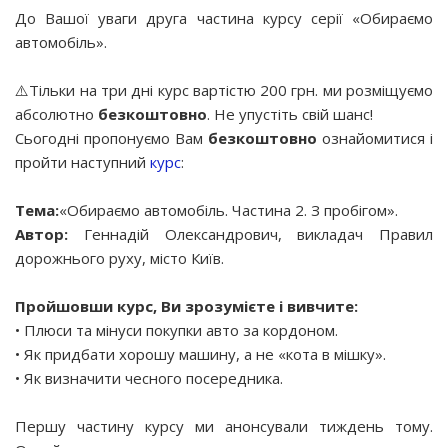
До Вашої уваги друга частина курсу серії «Обираємо
автомобіль».
⚠️Тільки на три дні курс вартістю 200 грн. ми розміщуємо
абсолютно
безкоштовно
. Не упустіть свій шанс!
Сьогодні пропонуємо Вам
безкоштовно
ознайомитися і
пройти наступний
курс
:
Тема:
«Обираємо автомобіль. Частина 2. З пробігом».
Автор:
Геннадій Олександрович, викладач Правил
дорожнього руху, місто Київ.
Пройшовши курс, Ви зрозумієте і вивчите:
• Плюси та мінуси покупки авто за кордоном.
• Як придбати хорошу машину, а не «кота в мішку».
• Як визначити чесного посередника.
Першу частину курсу ми анонсували тиждень тому.